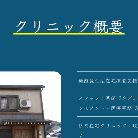
クリニック概要
機能強化型在宅療養⽀援
スタッフ：医師 3名／
シスタント・医療事務 
ひだ在宅クリニック：岐
７