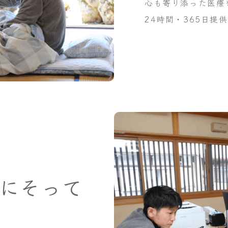
⼼も寄り添った医療
24時間・365⽇提
にそって