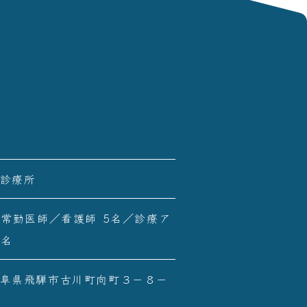
診療所
非常勤医師／看護師 5名／診療ア
3名
阜県飛騨市古川町向町３－８－