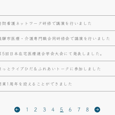
訪問看護ネットワーク研修で講演を行いました
飛騨市医療・介護専門職合同研修会で講演を行いました
第5回日本在宅医療連合学会大会にて発表しました。
ほっとライブひだ＆ふれあいトークに参加しました
開業1周年を迎えることができました
1
2
3
4
5
6
7
8